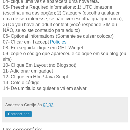
04- clique uma vez e aparecerá uma nova tela.
05- Preecha Required informations: 1) UTC timezone
(escolha uma das opção); 2) Category (escolha qualquer
uma de seu interesse, se não tiver escolha qualquer uma);
3) Do you have an adult content (você responde SIM ou
NÃO, se existe conteudo para adulto)
06- Optional Informations (Somente se quiser colocar)
07- Clicar em: I accept
Policies
08- Em seguida clique em GET Widget
09- copie o código que apareceu e coloque em seu blog (ou
site)
10- Clique Em Layout (no Blogspot)
11- Adicionar um gadget
12- Clique em Html/ Java Script
13- Cole o código
14- De um título se quiser e vá em salvar
Anderson Carrijo
às
02:02
Compartilhar
Um comentário: