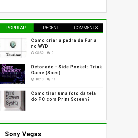
POPULAR
RECENT
COMMENTS
Como criar a pedra da Furia
no WYD
08:32
0
Detonado - Side Pocket: Trink
Game (Snes)
10:10
11
Como tirar uma foto da tela
do PC com Print Screen?
Sony Vegas