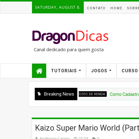
SATURDAY, AUGUST 8.
CONTATO
HOME
SOBR
Canal dedicado para quem gosta
de aprender. Temos dicas e
tutoriais passo a passo, além de
encontrar jogos.
TUTORIAIS
JOGOS
CURSO
Breaking News
IMPOSTO DE RENDA
Como Cadastrar o Salá
Kaizo Super Mario World (Part
Anderson Carrijo
02:04
0