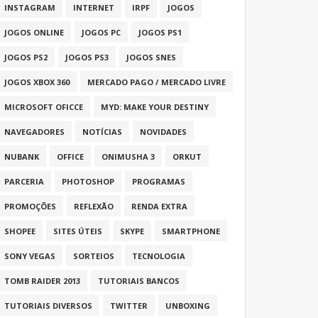
INSTAGRAM
INTERNET
IRPF
JOGOS
JOGOS ONLINE
JOGOS PC
JOGOS PS1
JOGOS PS2
JOGOS PS3
JOGOS SNES
JOGOS XBOX 360
MERCADO PAGO / MERCADO LIVRE
MICROSOFT OFICCE
MYD: MAKE YOUR DESTINY
NAVEGADORES
NOTÍCIAS
NOVIDADES
NUBANK
OFFICE
ONIMUSHA 3
ORKUT
PARCERIA
PHOTOSHOP
PROGRAMAS
PROMOÇÕES
REFLEXÃO
RENDA EXTRA
SHOPEE
SITES ÚTEIS
SKYPE
SMARTPHONE
SONY VEGAS
SORTEIOS
TECNOLOGIA
TOMB RAIDER 2013
TUTORIAIS BANCOS
TUTORIAIS DIVERSOS
TWITTER
UNBOXING