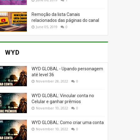
Remoção da lista Canais
relacionados das páginas do canal
June 05, 2019
0
WYD
WYD GLOBAL - Upando personagem
até level 36
November 28, 2022
0
WYD GLOBAL: Vincular conta no
Celular e ganhar prêmios
November 10, 2022
0
WYD GLOBAL: Como criar uma conta
November 10, 2022
0