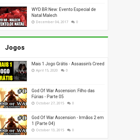
WYD BR New: Evento Especial de
Natal Malech
December 04, 2017
0
Jogos
Mais 1 Jogo Grátis - Assassin's Creed
April 15, 2020
0
God Of War Ascension: Filho das
Fúrias - Parte 05
October 27, 2015
0
God Of War Ascension - Irmãos 2 em
1 (Parte 04)
October 13, 2015
0