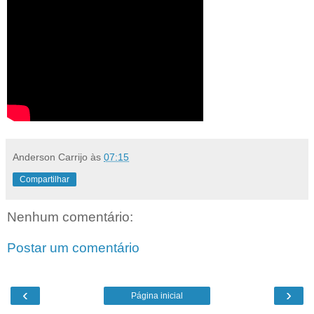
Anderson Carrijo
às
07:15
Compartilhar
Nenhum comentário:
Postar um comentário
‹
›
Página inicial