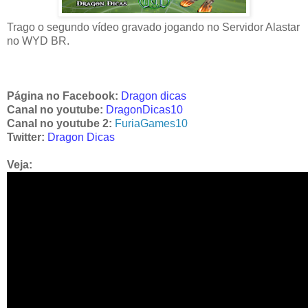
Trago o segundo vídeo gravado jogando no Servidor Alastar
no WYD BR.
Página no Facebook:
Dragon dicas
Canal no youtube:
DragonDicas10
Canal no youtube 2:
FuriaGames10
Twitter:
Dragon Dicas
Veja: