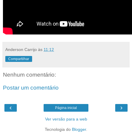
Anderson Carrijo
às
11:12
Compartilhar
Nenhum comentário:
Postar um comentário
‹
›
Página inicial
Ver versão para a web
Tecnologia do
Blogger
.