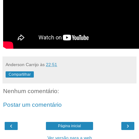
Anderson Carrijo
às
22:51
Compartilhar
Nenhum comentário:
Postar um comentário
‹
›
Página inicial
Ver versão para a web