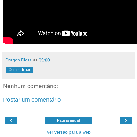
Dragon Dicas
às
09:00
Compartilhar
Nenhum comentário:
Postar um comentário
‹
›
Página inicial
Ver versão para a web